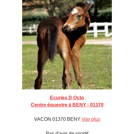
Ecuries D Octo
Centre équestre à BENY - 01370
VACON 01370 BENY
Voir plus
Pas d'avis de sportif