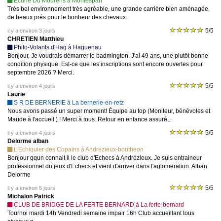
Ecurie Du Mourens à Montespan
Très bel environnement très agréable, une grande carrière bien aménagée,
de beaux prés pour le bonheur des chevaux.
5/5
il y a environ 3 jours
CHRETIEN Matthieu
Philo-Volants d'Hag à Haguenau
Bonjour, Je voudrais démarrer le badmington. J'ai 49 ans, une plutôt bonne
condition physique. Est-ce que les inscriptions sont encore ouvertes pour
septembre 2026 ? Merci.
5/5
il y a environ 4 jours
Laurie
S R DE BERNERIE à La bernerie-en-retz
Nous avons passé un super moment! Équipe au top (Moniteur, bénévoles et
Maude à l'accueil ) ! Merci à tous. Retour en enfance assuré...
5/5
il y a environ 4 jours
Delorme alban
L'Echiquier des Copains à Andrezieux-boutheon
Bonjour qqun connait il le club d'Echecs à Andrézieux. Je suis entraineur
professionnel du jeux d'Echecs et vient d'arriver dans l'aglomeration. Alban
Delorme
5/5
il y a environ 5 jours
Michalon Patrick
CLUB DE BRIDGE DE LA FERTE BERNARD à La ferte-bernard
Tournoi mardi 14h Vendredi semaine impair 16h Club accueillant tous