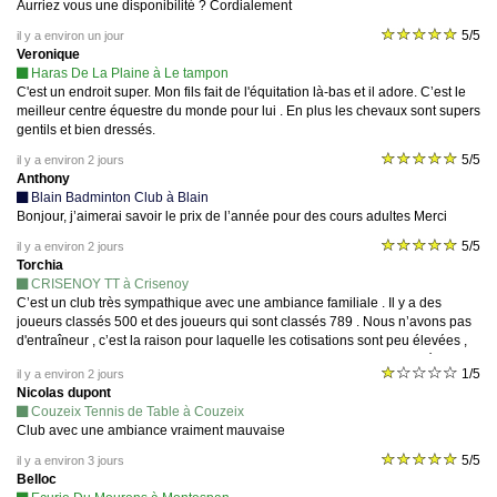
Aurriez vous une disponibilité ? Cordialement
5/5
il y a environ un jour
Veronique
Haras De La Plaine à Le tampon
C'est un endroit super. Mon fils fait de l'équitation là-bas et il adore. C’est le
meilleur centre équestre du monde pour lui . En plus les chevaux sont supers
gentils et bien dressés.
5/5
il y a environ 2 jours
Anthony
Blain Badminton Club à Blain
Bonjour, j’aimerai savoir le prix de l’année pour des cours adultes Merci
5/5
il y a environ 2 jours
Torchia
CRISENOY TT à Crisenoy
C’est un club très sympathique avec une ambiance familiale . Il y a des
joueurs classés 500 et des joueurs qui sont classés 789 . Nous n’avons pas
d'entraîneur , c’est la raison pour laquelle les cotisations sont peu élevées ,
chacune et chacun apprennent les uns des autres. Nous avons une équipe
1/5
il y a environ 2 jours
inscrite en Départemental 3 . Ce club de Tennis de Table , mérite votre
Nicolas dupont
confiance.
Couzeix Tennis de Table à Couzeix
Club avec une ambiance vraiment mauvaise
5/5
il y a environ 3 jours
Belloc