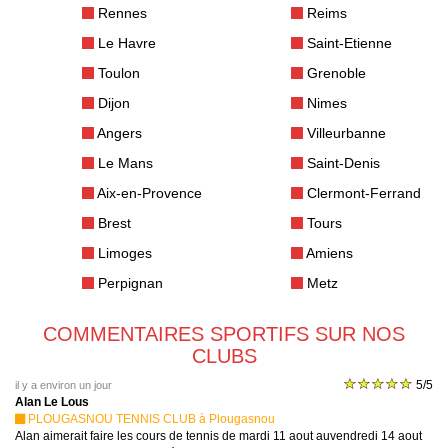
Rennes
Reims
Le Havre
Saint-Etienne
Toulon
Grenoble
Dijon
Nimes
Angers
Villeurbanne
Le Mans
Saint-Denis
Aix-en-Provence
Clermont-Ferrand
Brest
Tours
Limoges
Amiens
Perpignan
Metz
COMMENTAIRES SPORTIFS SUR NOS
CLUBS
5/5
il y a environ un jour
Alan Le Lous
PLOUGASNOU TENNIS CLUB à Plougasnou
Alan aimerait faire les cours de tennis de mardi 11 aout auvendredi 14 aout