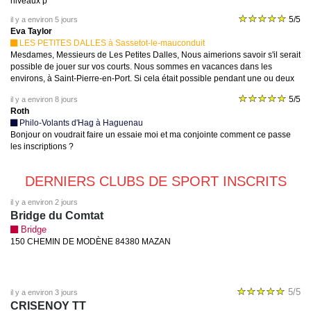
niveaux p
5/5
il y a environ 5 jours
Eva Taylor
LES PETITES DALLES à Sassetot-le-mauconduit
Mesdames, Messieurs de Les Petites Dalles, Nous aimerions savoir s'il serait
possible de jouer sur vos courts. Nous sommes en vacances dans les
environs, à Saint-Pierre-en-Port. Si cela était possible pendant une ou deux
heures entre mercredi et vendredi, nous en serions ravis. Nous devrions
5/5
il y a environ 8 jours
toutefois louer des raquettes et des balles. Nous avons hâte d'avoir de vos
Roth
nouvelles ! Cordialement, Eva Taylor
Philo-Volants d'Hag à Haguenau
Bonjour on voudrait faire un essaie moi et ma conjointe comment ce passe
les inscriptions ?
DERNIERS CLUBS DE SPORT INSCRITS
il y a environ 2 jours
Bridge du Comtat
Bridge
150 CHEMIN DE MODÈNE 84380 MAZAN
5/5
il y a environ 3 jours
CRISENOY TT