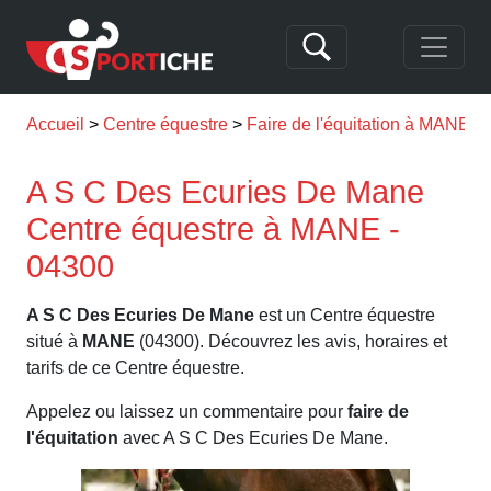
Accueil
Centre équestre
Faire de l'équitation à MANE
A S C Des Ecuries De Mane
Centre équestre à MANE -
04300
A S C Des Ecuries De Mane
est un Centre équestre
situé à
MANE
(04300). Découvrez les avis, horaires et
tarifs de ce Centre équestre.
Appelez ou laissez un commentaire pour
faire de
l'équitation
avec A S C Des Ecuries De Mane.