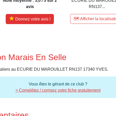
Note moyenne : 5,0 / 5 sur 2
ECURIE DU MAROUIL
avis
RN137...
🗺️ Afficher la localisat
Donnez votre avis !
on Marais En Selle
s cavaliers au ECURIE DU MAROUILLET RN137 17340 YVES.
Vous êtes le gérant de ce club ?
> Complétez / corrigez votre fiche gratuitement
entaires