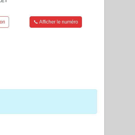
LET
ion
📞 Afficher le numéro