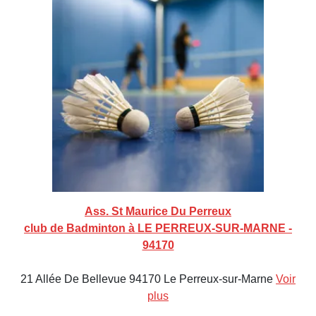
Ass. St Maurice Du Perreux
club de Badminton à LE PERREUX-SUR-MARNE -
94170
21 Allée De Bellevue 94170 Le Perreux-sur-Marne
Voir
plus