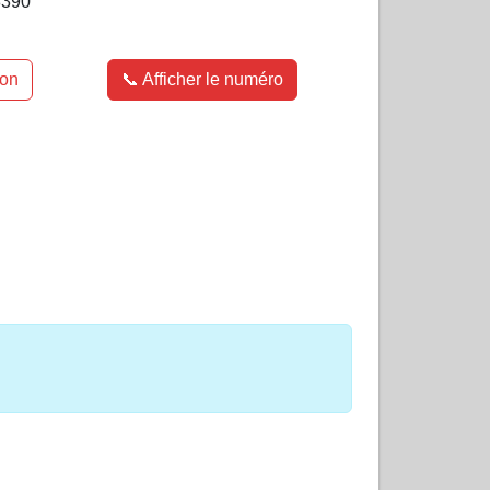
390
ion
📞 Afficher le numéro