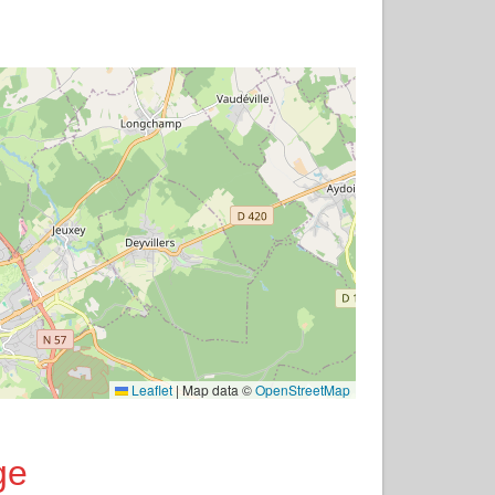
Leaflet
|
Map data ©
OpenStreetMap
ge