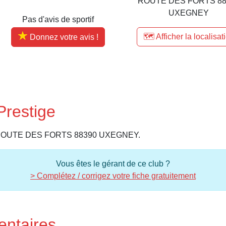
ROUTE DES FORTS 88
UXEGNEY
Pas d'avis de sportif
🗺️ Afficher la localisat
Donnez votre avis !
Prestige
s au ROUTE DES FORTS 88390 UXEGNEY.
Vous êtes le gérant de ce club ?
> Complétez / corrigez votre fiche gratuitement
entaires