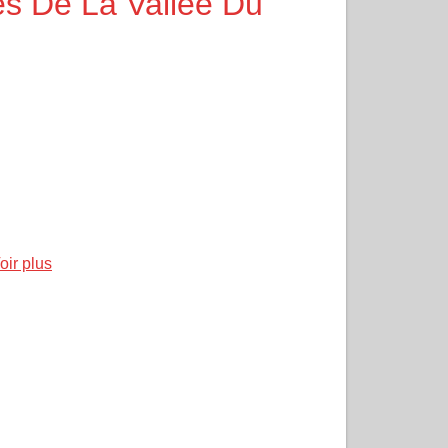
es De La Vallee Du
oir plus