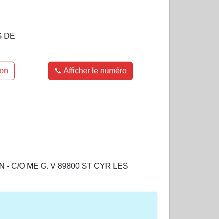
S DE
ion
📞 Afficher le numéro
n
ON - C/O ME G. V 89800 ST CYR LES