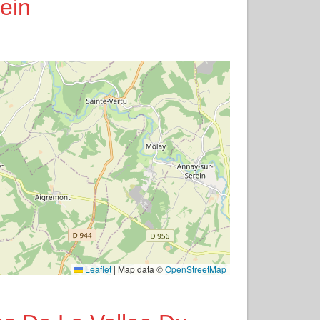
ein
Leaflet
|
Map data ©
OpenStreetMap