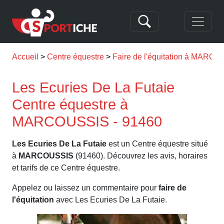
Accueil
Centre équestre
Faire de l'équitation à MARC
Les Ecuries De La Futaie
Centre équestre à
MARCOUSSIS - 91460
Les Ecuries De La Futaie
est un Centre équestre situé
à
MARCOUSSIS
(91460). Découvrez les avis, horaires
et tarifs de ce Centre équestre.
Appelez ou laissez un commentaire pour
faire de
l'équitation
avec Les Ecuries De La Futaie.