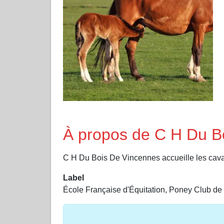
À propos de C H Du B
C H Du Bois De Vincennes accueille le
Label
École Française d'Équitation, Poney Club de