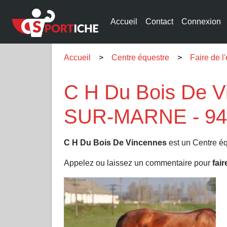
Accueil
Contact
Connexion
Accueil
Centre équestre
Faire de
C H Du Bois De V
SUR-MARNE - 94
C H Du Bois De Vincennes
est un Centre éq
Appelez ou laissez un commentaire pour
fair