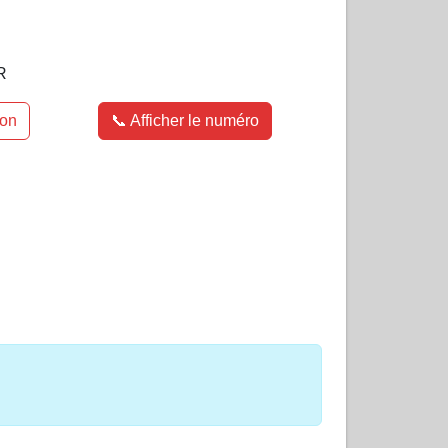
R
ion
📞 Afficher le numéro