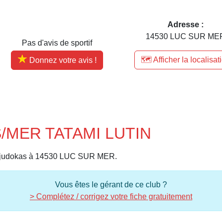
Adresse :
14530 LUC SUR ME
Pas d'avis de sportif
🗺️ Afficher la localisat
Donnez votre avis !
S/MER TATAMI LUTIN
 judokas à 14530 LUC SUR MER.
Vous êtes le gérant de ce club ?
> Complétez / corrigez votre fiche gratuitement