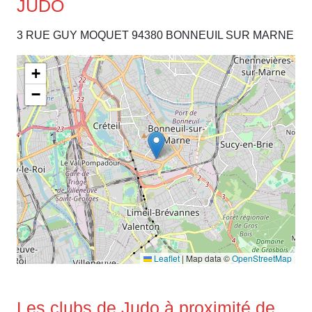
JUDO
3 RUE GUY MOQUET 94380 BONNEUIL SUR MARNE
+
−
Leaflet
|
Map data ©
OpenStreetMap
Les clubs de Judo à proximité de