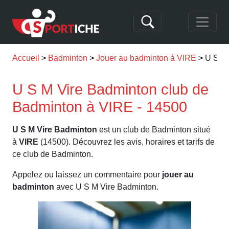
Accueil
Badminton
Jouer au badminton à VIRE
U S M
U S M Vire Badminton club de
Badminton à VIRE - 14500
U S M Vire Badminton
est un club de Badminton situé
à
VIRE
(14500). Découvrez les avis, horaires et tarifs de
ce club de Badminton.
Appelez ou laissez un commentaire pour
jouer au
badminton
avec U S M Vire Badminton.