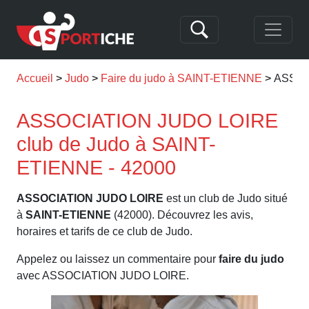
Accueil
Judo
Faire du judo à SAINT-ETIENNE
ASSOC
ASSOCIATION JUDO LOIRE
club de Judo à SAINT-
ETIENNE - 42000
ASSOCIATION JUDO LOIRE
est un club de Judo situé
à
SAINT-ETIENNE
(42000). Découvrez les avis,
horaires et tarifs de ce club de Judo.
Appelez ou laissez un commentaire pour
faire du judo
avec ASSOCIATION JUDO LOIRE.