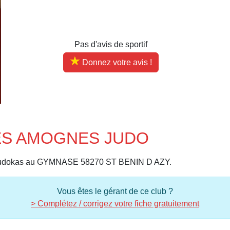
Pas d'avis de sportif
Donnez votre avis !
DES AMOGNES JUDO
udokas au GYMNASE 58270 ST BENIN D AZY.
Vous êtes le gérant de ce club ?
> Complétez / corrigez votre fiche gratuitement