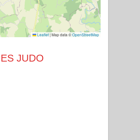
Leaflet
|
Map data ©
OpenStreetMap
GNES JUDO