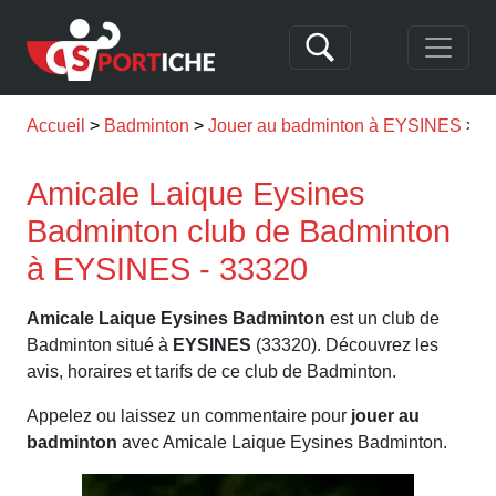
Accueil
Badminton
Jouer au badminton à EYSINES
A
Amicale Laique Eysines
Badminton club de Badminton
à EYSINES - 33320
Amicale Laique Eysines Badminton
est un club de
Badminton situé à
EYSINES
(33320). Découvrez les
avis, horaires et tarifs de ce club de Badminton.
Appelez ou laissez un commentaire pour
jouer au
badminton
avec Amicale Laique Eysines Badminton.