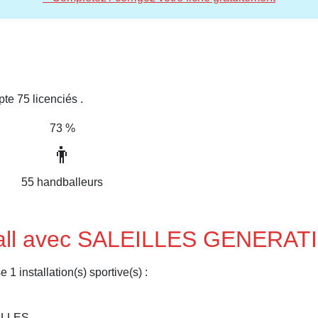
75 licenciés .
73 %
👨
55 handballeurs
dball avec SALEILLES GENER
nstallation(s) sportive(s) :
ILLES