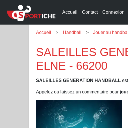
Accueil
Contact
Connexion
Accueil
Handball
Jouer au handba
SALEILLES GENE
ELNE - 66200
SALEILLES GENERATION HANDBALL
est
Appelez ou laissez un commentaire pour
jou