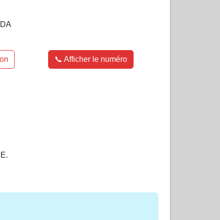
ADA
ion
📞 Afficher le numéro
E.