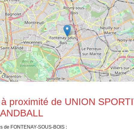
l à proximité de UNION SPORT
HANDBALL
ches de FONTENAY-SOUS-BOIS :