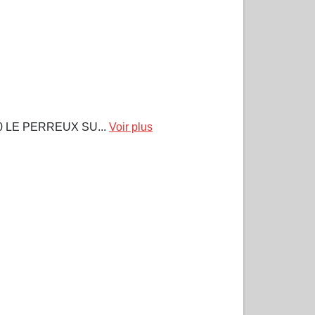
 LE PERREUX SU...
Voir plus