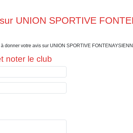
is sur UNION SPORTIVE FON
mier à donner votre avis sur UNION SPORTIVE FONTENAYSIE
 noter le club