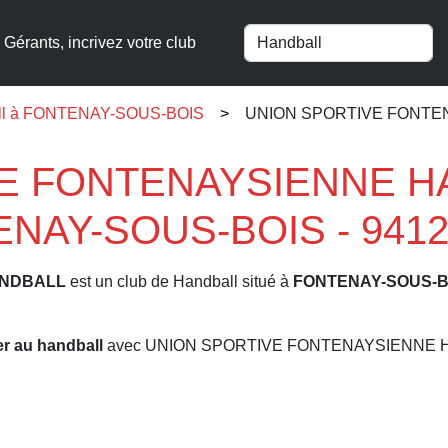
Gérants, incrivez votre club
all à FONTENAY-SOUS-BOIS
UNION SPORTIVE FONTE
E FONTENAYSIENNE HA
ENAY-SOUS-BOIS - 941
ANDBALL
est un club de Handball situé à
FONTENAY-SOUS-B
er au handball
avec UNION SPORTIVE FONTENAYSIENNE 