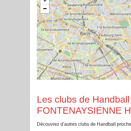
−
Les clubs de Handbal
FONTENAYSIENNE 
Découvrez d'autres clubs de Handball pro