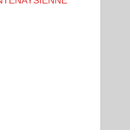
FONTENAYSIENNE