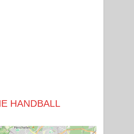
NNE HANDBALL