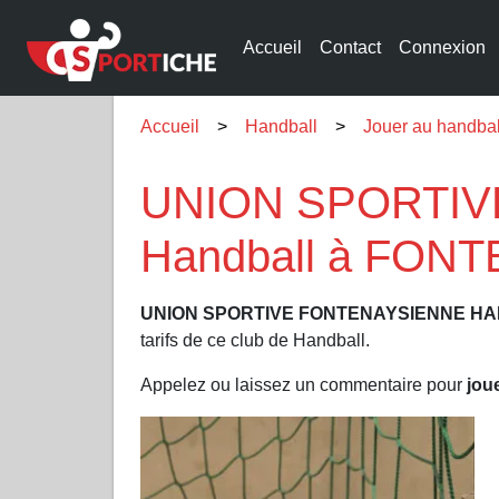
Accueil
Contact
Connexion
Accueil
Handball
Jouer au handb
UNION SPORTIV
Handball à FONT
UNION SPORTIVE FONTENAYSIENNE H
tarifs de ce club de Handball.
Appelez ou laissez un commentaire pour
jou