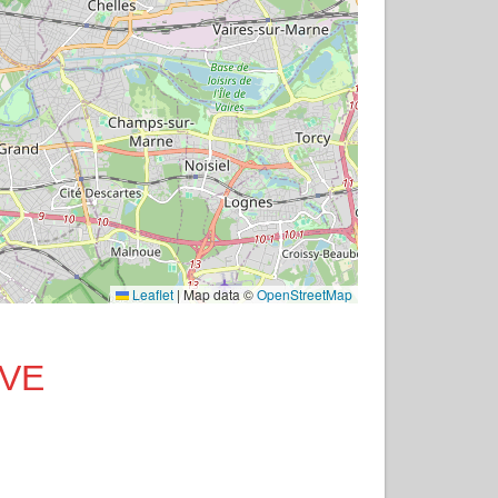
Leaflet
|
Map data ©
OpenStreetMap
IVE