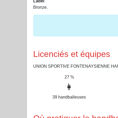
Label
Bronze.
Licenciés et équipes
UNION SPORTIVE FONTENAYSIENNE HANDBA
27 %
👩
39 handballeuses