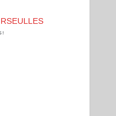
OURSEULLES
 !