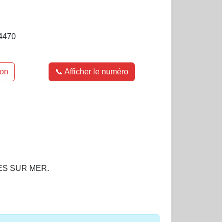
4470
ion
📞 Afficher le numéro
ES SUR MER.