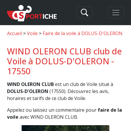
Accueil
Voile
Faire de la voile à DOLUS-D'OLERON
W
WIND OLERON CLUB club de
Voile à DOLUS-D'OLERON -
17550
WIND OLERON CLUB
est un club de Voile situé à
DOLUS-D'OLERON
(17550). Découvrez les avis,
horaires et tarifs de ce club de Voile.
Appelez ou laissez un commentaire pour
faire de la
voile
avec WIND OLERON CLUB.