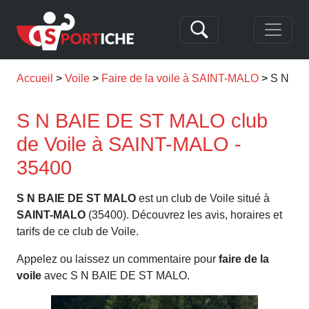
Accueil
Voile
Faire de la voile à SAINT-MALO
S N BA
S N BAIE DE ST MALO club
de Voile à SAINT-MALO -
35400
S N BAIE DE ST MALO
est un club de Voile situé à
SAINT-MALO
(35400). Découvrez les avis, horaires et
tarifs de ce club de Voile.
Appelez ou laissez un commentaire pour
faire de la
voile
avec S N BAIE DE ST MALO.