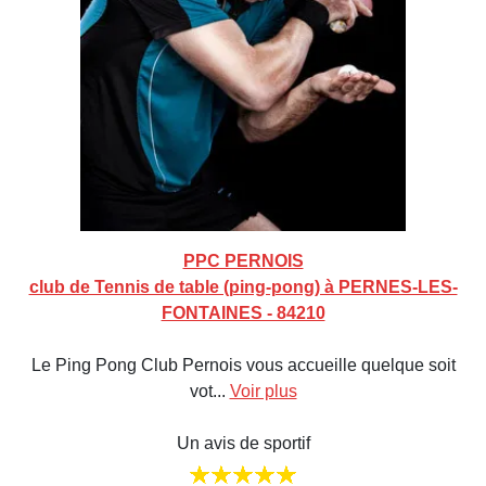
PPC PERNOIS
club de Tennis de table (ping-pong) à PERNES-LES-
FONTAINES - 84210
Le Ping Pong Club Pernois vous accueille quelque soit
vot...
Voir plus
Un avis de sportif