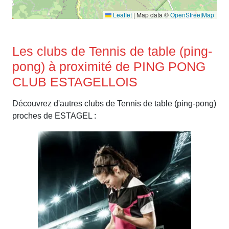
Leaflet
|
Map data ©
OpenStreetMap
Les clubs de Tennis de table (ping-
pong) à proximité de PING PONG
CLUB ESTAGELLOIS
Découvrez d'autres clubs de Tennis de table (ping-pong)
proches de ESTAGEL :