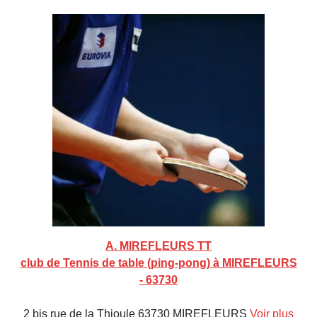
A. MIREFLEURS TT
club de Tennis de table (ping-pong) à MIREFLEURS
- 63730
2 bis rue de la Thioule 63730 MIREFLEURS
Voir plus