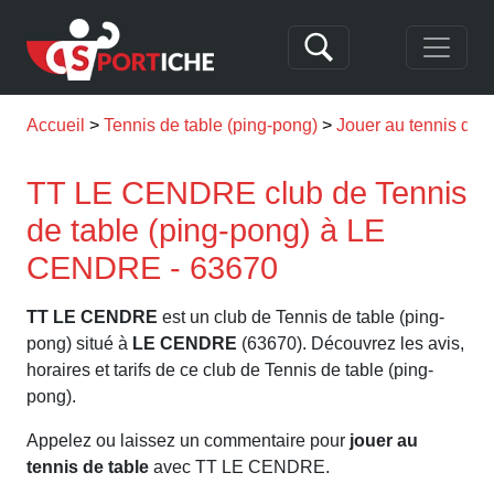
Accueil
Tennis de table (ping-pong)
Jouer au tennis de
TT LE CENDRE club de Tennis
de table (ping-pong) à LE
CENDRE - 63670
TT LE CENDRE
est un club de Tennis de table (ping-
pong) situé à
LE CENDRE
(63670). Découvrez les avis,
horaires et tarifs de ce club de Tennis de table (ping-
pong).
Appelez ou laissez un commentaire pour
jouer au
tennis de table
avec TT LE CENDRE.