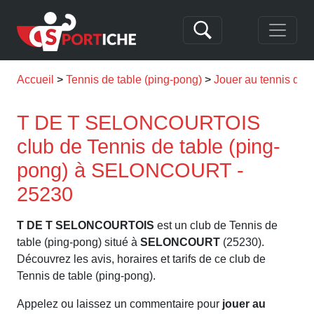
Accueil
Tennis de table (ping-pong)
Jouer au tennis d
T DE T SELONCOURTOIS
club de Tennis de table (ping-
pong) à SELONCOURT -
25230
T DE T SELONCOURTOIS
est un club de Tennis de
table (ping-pong) situé à
SELONCOURT
(25230).
Découvrez les avis, horaires et tarifs de ce club de
Tennis de table (ping-pong).
Appelez ou laissez un commentaire pour
jouer au