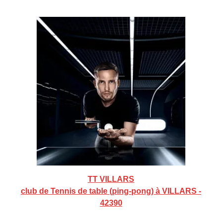
TT VILLARS
club de Tennis de table (ping-pong) à VILLARS -
42390