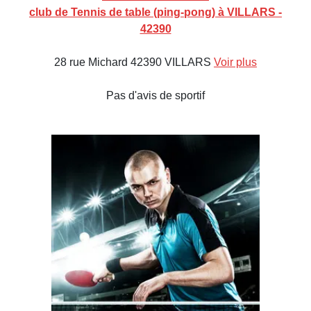
club de Tennis de table (ping-pong) à VILLARS -
42390
28 rue Michard 42390 VILLARS
Voir plus
Pas d'avis de sportif