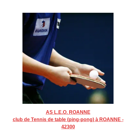
AS L.E.O. ROANNE
club de Tennis de table (ping-pong) à ROANNE -
42300