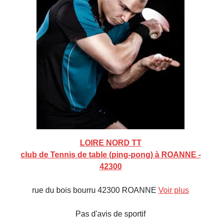
LOIRE NORD TT
club de Tennis de table (ping-pong) à ROANNE -
42300
rue du bois bourru 42300 ROANNE
Voir plus
Pas d'avis de sportif