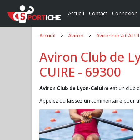
Accueil
Contact
Connexion
Accueil
Aviron
Avironner à CALU
Aviron Club de Ly
CUIRE - 69300
Aviron Club de Lyon-Caluire
est un club d
Appelez ou laissez un commentaire pour
a