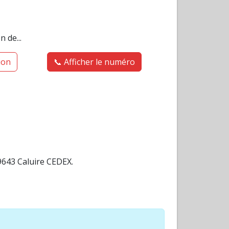
 de...
tion
📞 Afficher le numéro
9643 Caluire CEDEX.