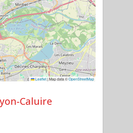
Leaflet
|
Map data ©
OpenStreetMap
Lyon-Caluire