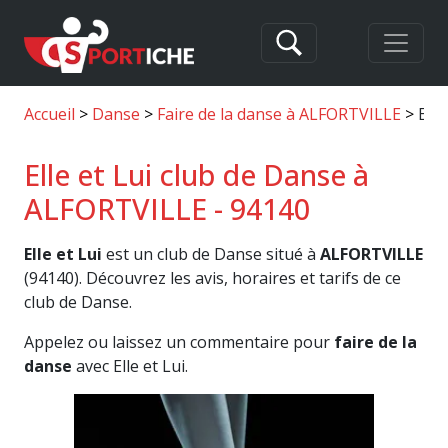
Accueil
Danse
Faire de la danse à ALFORTVILLE
Elle
Elle et Lui club de Danse à
ALFORTVILLE - 94140
Elle et Lui
est un club de Danse situé à
ALFORTVILLE
(94140). Découvrez les avis, horaires et tarifs de ce
club de Danse.
Appelez ou laissez un commentaire pour
faire de la
danse
avec Elle et Lui.