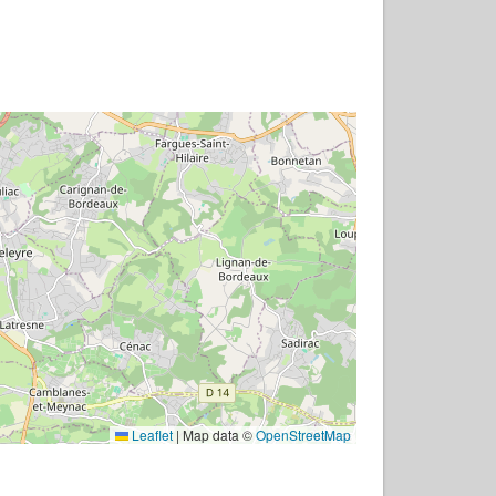
Leaflet
|
Map data ©
OpenStreetMap