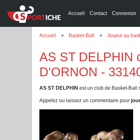
Accueil
Contact
Connexion
Accueil
Basket-Ball
Joueur au ba
AS ST DELPHIN cl
D'ORNON - 3314
AS ST DELPHIN
est un club de Basket-Ball 
Appelez ou laissez un commentaire pour
jou