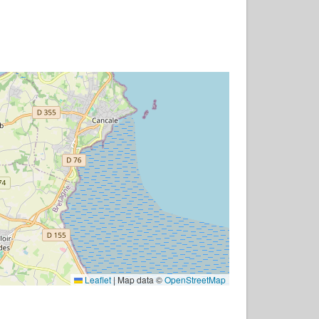
Leaflet
|
Map data ©
OpenStreetMap