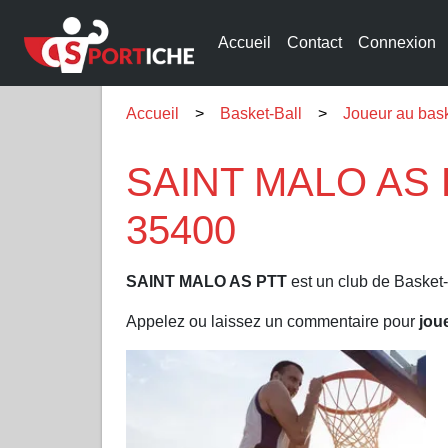
Accueil
Contact
Connexion
Accueil
Basket-Ball
Joueur au bas
SAINT MALO AS P
35400
SAINT MALO AS PTT
est un club de Basket-
Appelez ou laissez un commentaire pour
jou