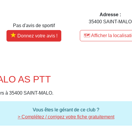
Adresse :
35400 SAINT-MALO
Pas d'avis de sportif
🗺️ Afficher la localisat
Donnez votre avis !
MALO AS PTT
urs à 35400 SAINT-MALO.
Vous êtes le gérant de ce club ?
> Complétez / corrigez votre fiche gratuitement