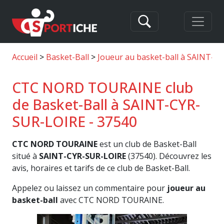
Accueil
Basket-Ball
Joueur au basket-ball à SAINT-C
CTC NORD TOURAINE club
de Basket-Ball à SAINT-CYR-
SUR-LOIRE - 37540
CTC NORD TOURAINE
est un club de Basket-Ball
situé à
SAINT-CYR-SUR-LOIRE
(37540). Découvrez les
avis, horaires et tarifs de ce club de Basket-Ball.
Appelez ou laissez un commentaire pour
joueur au
basket-ball
avec CTC NORD TOURAINE.