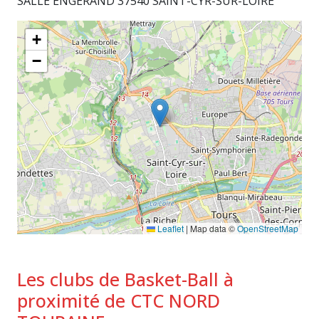
SALLE ENGERAND 37540 SAINT-CYR-SUR-LOIRE
+
−
Leaflet
|
Map data ©
OpenStreetMap
Les clubs de Basket-Ball à
proximité de CTC NORD