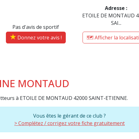
Adresse :
ETOILE DE MONTAUD 4
SAI...
Pas d'avis de sportif
Donnez votre avis !
🗺️ Afficher la localisa
IENNE MONTAUD
etteurs à ETOILE DE MONTAUD 42000 SAINT-ETIENNE.
Vous êtes le gérant de ce club ?
> Complétez / corrigez votre fiche gratuitement