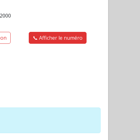
2000
tion
📞 Afficher le numéro