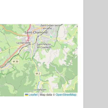
Leaflet
|
Map data ©
OpenStreetMap