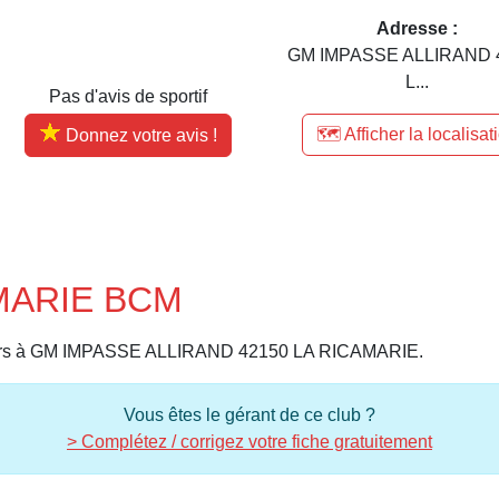
Adresse :
GM IMPASSE ALLIRAND 
L...
Pas d'avis de sportif
🗺️ Afficher la localisat
Donnez votre avis !
AMARIE BCM
eurs à GM IMPASSE ALLIRAND 42150 LA RICAMARIE.
Vous êtes le gérant de ce club ?
> Complétez / corrigez votre fiche gratuitement