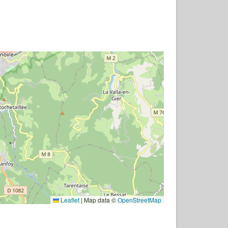
Leaflet
|
Map data ©
OpenStreetMap