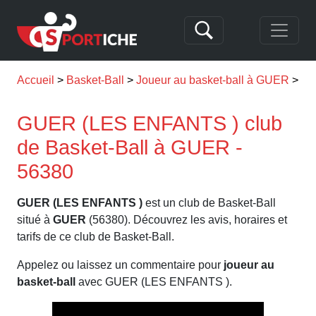
Accueil
Basket-Ball
Joueur au basket-ball à GUER
GU
GUER (LES ENFANTS ) club
de Basket-Ball à GUER -
56380
GUER (LES ENFANTS )
est un club de Basket-Ball
situé à
GUER
(56380). Découvrez les avis, horaires et
tarifs de ce club de Basket-Ball.
Appelez ou laissez un commentaire pour
joueur au
basket-ball
avec GUER (LES ENFANTS ).