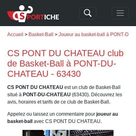
Accueil
Basket-Ball
Joueur au basket-ball à PONT-D
CS PONT DU CHATEAU club
de Basket-Ball à PONT-DU-
CHATEAU - 63430
CS PONT DU CHATEAU
est un club de Basket-Ball
situé à
PONT-DU-CHATEAU
(63430). Découvrez les
avis, horaires et tarifs de ce club de Basket-Ball.
Appelez ou laissez un commentaire pour
joueur au
basket-ball
avec CS PONT DU CHATEAU.