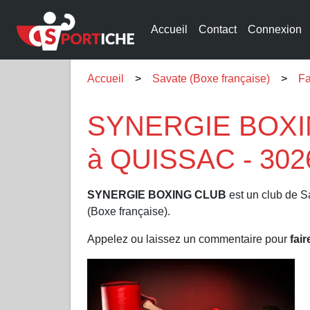
Accueil
Contact
Connexion
Accueil
Savate (Boxe française)
Fa
SYNERGIE BOXING
à QUISSAC - 302
SYNERGIE BOXING CLUB
est un club de S
(Boxe française).
Appelez ou laissez un commentaire pour
fair