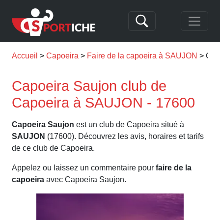
Accueil
Capoeira
Faire de la capoeira à SAUJON
Cap
Capoeira Saujon club de
Capoeira à SAUJON - 17600
Capoeira Saujon
est un club de Capoeira situé à
SAUJON
(17600). Découvrez les avis, horaires et tarifs
de ce club de Capoeira.
Appelez ou laissez un commentaire pour
faire de la
capoeira
avec Capoeira Saujon.