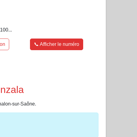
100...
ion
📞 Afficher le numéro
enzala
halon-sur-Saône.