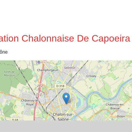
iation Chalonnaise De Capoeira
aône