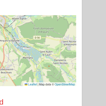
Leaflet
|
Map data ©
OpenStreetMap
d