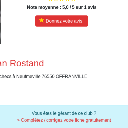
Note moyenne : 5,0 / 5 sur 1 avis
Donnez votre avis !
an Rostand
d'échecs à Neufmeville 76550 OFFRANVILLE.
Vous êtes le gérant de ce club ?
> Complétez / corrigez votre fiche gratuitement