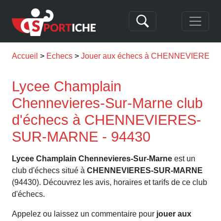
Accueil
Echecs
Jouer aux échecs à CHENNEVIERE
Lycee Champlain
Chennevieres-Sur-Marne club
d'échecs à CHENNEVIERES-
SUR-MARNE - 94430
Lycee Champlain Chennevieres-Sur-Marne
est un
club d'échecs situé à
CHENNEVIERES-SUR-MARNE
(94430). Découvrez les avis, horaires et tarifs de ce club
d'échecs.
Appelez ou laissez un commentaire pour
jouer aux