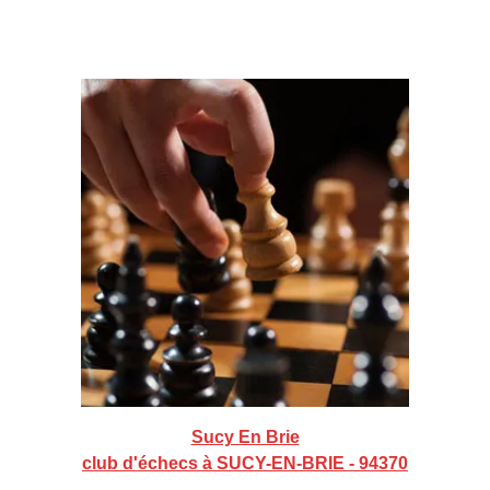
Sucy En Brie
club d'échecs à SUCY-EN-BRIE - 94370