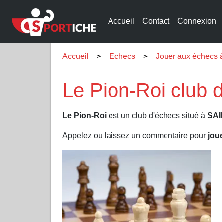
Accueil
Contact
Connexion
Accueil
Echecs
Jouer aux échec
Le Pion-Roi club
Le Pion-Roi
est un club d'échecs situé à
SA
Appelez ou laissez un commentaire pour
jou