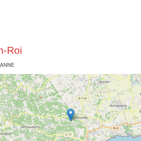
n-Roi
E ANNE