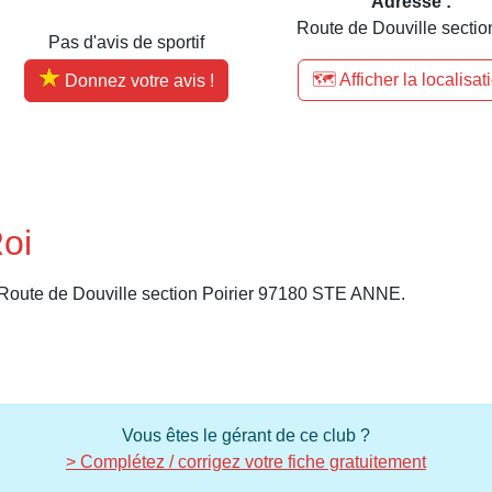
Adresse :
Route de Douville section
Pas d'avis de sportif
🗺️ Afficher la localisat
Donnez votre avis !
oi
à Route de Douville section Poirier 97180 STE ANNE.
Vous êtes le gérant de ce club ?
> Complétez / corrigez votre fiche gratuitement