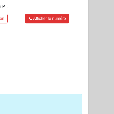
 P...
ion
📞 Afficher le numéro