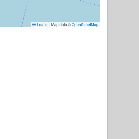
Leaflet
|
Map data ©
OpenStreetMap