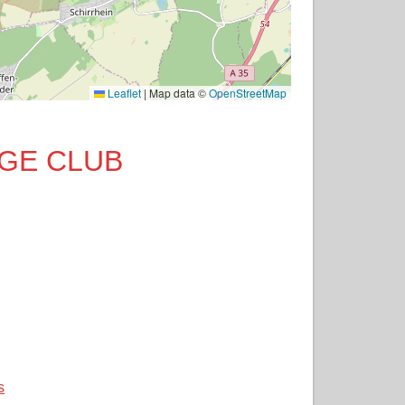
Leaflet
|
Map data ©
OpenStreetMap
IDGE CLUB
s