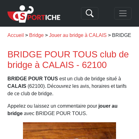
Accueil
Bridge
Jouer au bridge à CALAIS
BRIDGE P
BRIDGE POUR TOUS club de
bridge à CALAIS - 62100
BRIDGE POUR TOUS
est un club de bridge situé à
CALAIS
(62100). Découvrez les avis, horaires et tarifs
de ce club de bridge.
Appelez ou laissez un commentaire pour
jouer au
bridge
avec BRIDGE POUR TOUS.