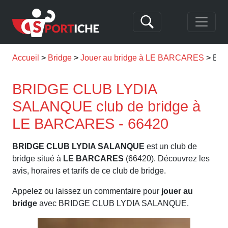
Accueil
Bridge
Jouer au bridge à LE BARCARES
BRI
BRIDGE CLUB LYDIA
SALANQUE club de bridge à
LE BARCARES - 66420
BRIDGE CLUB LYDIA SALANQUE
est un club de
bridge situé à
LE BARCARES
(66420). Découvrez les
avis, horaires et tarifs de ce club de bridge.
Appelez ou laissez un commentaire pour
jouer au
bridge
avec BRIDGE CLUB LYDIA SALANQUE.