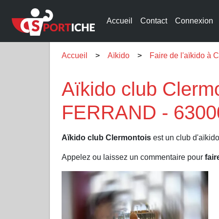
Accueil
Contact
Connexion
Accueil
Aïkido
Faire de l'aïkid
Aïkido club Clerm
FERRAND - 6300
Aïkido club Clermontois
est un club d'aïkid
Appelez ou laissez un commentaire pour
fair