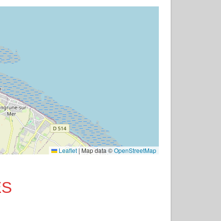
Leaflet
|
Map data ©
OpenStreetMap
ES