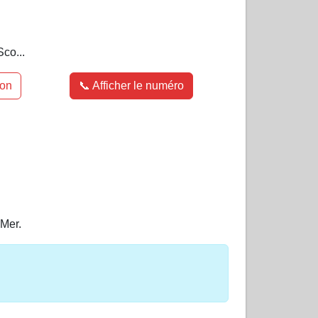
co...
ion
📞 Afficher le numéro
Mer.