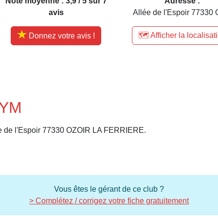
Note moyenne : 3,9 / 5 sur 7
Adresse :
avis
Allée de l'Espoir 77330 O
🗺️ Afficher la localisat
Donnez votre avis !
GYM
ée de l'Espoir 77330 OZOIR LA FERRIERE.
Vous êtes le gérant de ce club ?
> Complétez / corrigez votre fiche gratuitement