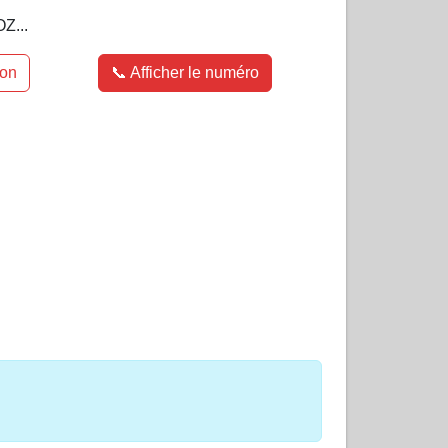
Z...
ion
📞 Afficher le numéro