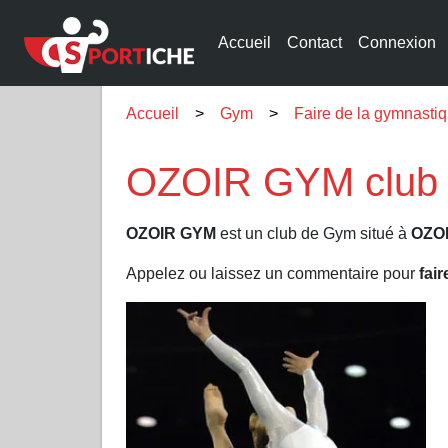
Accueil
Contact
Connexion
Accueil
Gym
Faire de la gymnas
OZOIR GYM club
OZOIR GYM
est un club de Gym situé à
OZO
Appelez ou laissez un commentaire pour
fai