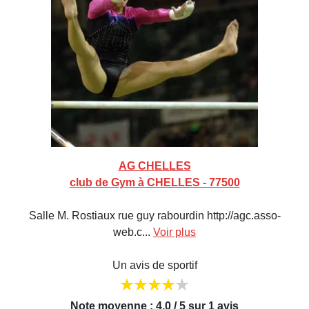
AG CHELLES
club de Gym à CHELLES - 77500
Salle M. Rostiaux rue guy rabourdin http://agc.asso-
web.c...
Voir plus
Un avis de sportif
Note moyenne : 4,0 / 5 sur 1 avis