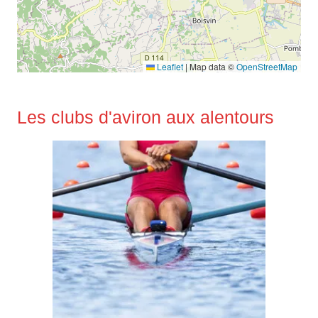
Leaflet
|
Map data ©
OpenStreetMap
Les clubs d'aviron aux alentours