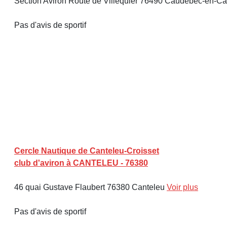
Section Aviron Route de Villequier 76490 Caudebec-en-C
Pas d'avis de sportif
Cercle Nautique de Canteleu-Croisset
club d'aviron à CANTELEU - 76380
46 quai Gustave Flaubert 76380 Canteleu
Voir plus
Pas d'avis de sportif