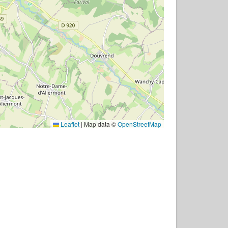
Leaflet
|
Map data ©
OpenStreetMap